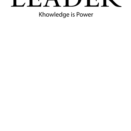
เบื้องหลังสงครามการค้าครั้งใหม่ที่จะเปลี่ยนห่วงโซ่อุปทานโลก
ไปตลอดกาล และทำไมทรัมป์ถึงมั่นใจว่า 'ภาษีได้ผล'