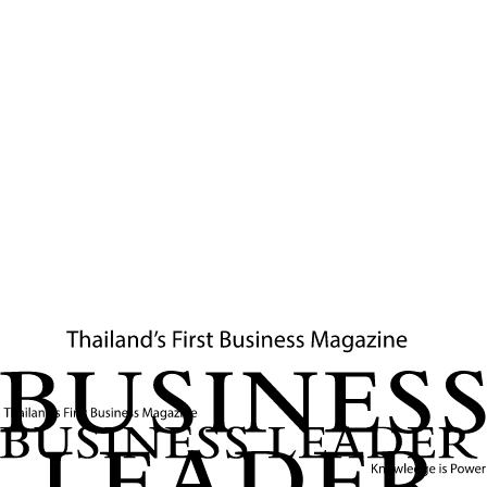
เครื่องยนต์ผลิตในฟลินท์และซากินอว์ และเราต้องการ
ให้รถยนต์ผลิตที่นี่"
นาวาร์โรกล่าว
ในขณะที่มัสก์มองว่าทั้งยุโรปและสหรัฐฯ ควรเคลื่อนไหวไปสู่
สถานการณ์ที่ปราศจากภาษีศุลกากร สร้างเขตการค้าเสรีระหว่างยุโรป
และอเมริกาเหนือ
ความขัดแย้งครั้งนี้สะท้อนถึงรอยร้าวในทีมเศรษฐกิจของทรัมป์
ระหว่างแนวคิดการปกป้องเศรษฐกิจในประเทศกับการค้าเสรีระหว่าง
ประเทศ ขณะที่ตลาดการเงินและธุรกิจทั่วโลกต่างจับตาผลกระทบของ
นโยบายภาษีศุลกากรที่จะส่งผลต่อเศรษฐกิจโลกในระยะยาว
ข่าวที่เกี่ยวข้อง
ทำเนียบขาวเปิดแผน"ตาต่อตา ฟันต่อฟัน" ทรัมป์ ขึ้น
ภาษีนำเข้าสหรัฐฯ เขย่าเศรษฐกิจโลก
เจาะลึกคำสั่งลับของทรัมป์ที่จะปฏิวัติการค้าโลก มาตรการภาษี
ตอบโต้ 10-50% เริ่ม 5 เม.ย.นี้ ไทยและอาเซียนติดโผอัตราสูงสุด