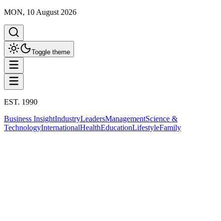
MON, 10 August 2026
Toggle theme
EST. 1990
Business Insight
Industry
Leaders
Management
Science &
Technology
International
Health
Education
Lifestyle
Family
International
ข่าวต่างประเทศ
This column has been proudly presented by
PROMPTSKILL
International
ร้าวลึก "มัสก์ VS นาวาร์โร" 2 ที่ปรึกษา