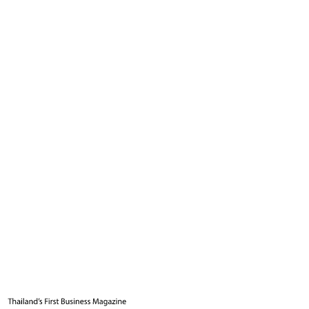
9
นาที
แท็กที่เกี่ยวข้อง
อีลอน มัสก์
ปีเตอร์ นาวาร์โร
เปิดศึก
ทำเนียบขาว
ภาษีทรัมป์
Business Leader
กองบรรณาธิการ THE LEADERS