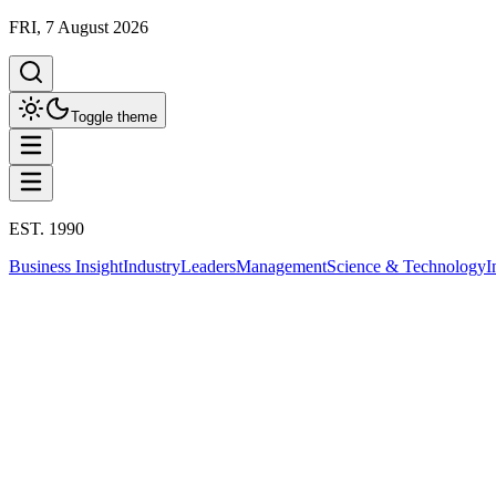
FRI, 7 August 2026
Toggle theme
EST. 1990
Business Insight
Industry
Leaders
Management
Science & Technology
I
Industry Insight
การส่งออก
This column has been proudly presented by
PROMPTSKILL
Industry Insight
จับตาความเสี่ยงส่งออกสินค้าไทย พึ่งพาตลา