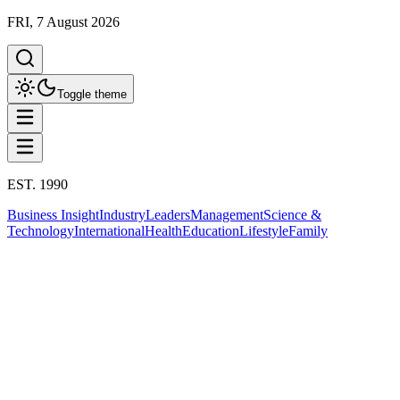
FRI, 7 August 2026
Toggle theme
EST. 1990
Business Insight
Industry
Leaders
Management
Science &
Technology
International
Health
Education
Lifestyle
Family
Business Insight
This column has been proudly presented by
PROMPTSKILL
สรุปประเด็น
Business Insight