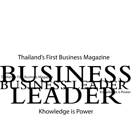
ชั่วคราว เพื่อรักษาสัดส่วน LPG ไว้สำหรับภาคการหุงต้มและ
อุตสาหกรรมที่มีความจำเป็นสูงกว่า สิ่งนี้จะช่วยปกป้องกลุ่ม
เปราะบางที่ต้องใช้ LPG ในการประกอบอาหาร
8. ลดการเดินทางทางอากาศเพื่อธุรกิจหากมีทางเลือกอื่น
การ
เดินทางด้วยเครื่องบินใช้เชื้อเพลิงอากาศยาน (Jet Fuel) ใน
ปริมาณมหาศาล ภาคธุรกิจควรพิจารณาใช้การประชุมออนไลน์
แทนการเดินทางข้ามประเทศหรือข้ามจังหวัดเพื่อลดต้นทุนและ
ลดแรงกดดันต่อตลาดน้ำมันอากาศยาน
9. ปรับเปลี่ยนสู่โซลูชันการทำอาหารและกระบวนการความร้อนที่
ทันสมัย
IEA แนะนำให้เปลี่ยนจากการใช้ LPG มาเป็นการใช้
ไฟฟ้าในกรณีที่ทำได้ เพื่อลดการพึ่งพาก๊าซหุงต้ม สำหรับธุรกิจ
อาหารหรือโรงงานที่ต้องใช้ความร้อน การใช้เครื่องใช้ไฟฟ้า
ประสิทธิภาพสูงจะช่วยเพิ่มทางเลือกในการจัดการต้นทุน
พลังงานได้ดีขึ้น
10. เพิ่มความยืดหยุ่นในอุตสาหกรรมปิโตรเคมีและการซ่อม